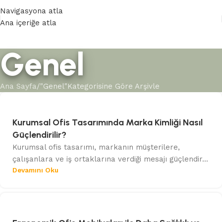
0 (232) 265 25 65
Navigasyona atla
Ana içeriğe atla
Yeni nesil ofis mobilyalarıyla tanışın
Konfor
Genel
Ana Sayfa
"Genel"Kategorisine Göre Arşivle
Kurumsal Ofis Tasarımında Marka Kimliği Nasıl
Güçlendirilir?
Kurumsal ofis tasarımı, markanın müşterilere,
çalışanlara ve iş ortaklarına verdiği mesajı güçlendir...
Devamını Oku