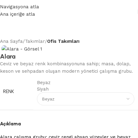
0 (232) 265 25 65
Navigasyona atla
Ana içeriğe atla
ışın
Konforlu ve şık çalışma alanları oluşturun
İş ve
Ana Sayfa
Takımlar
Ofis Takımları
Alara
Ceviz ve beyaz renk kombinasyonuna sahip; masa, dolap,
keson ve sehpadan oluşan modern yönetici çalışma grubu.
Beyaz
Siyah
RENK
Açıklama
Alara çalışma grubu; ceviz rengi ahşap yüzeyler ve beyaz