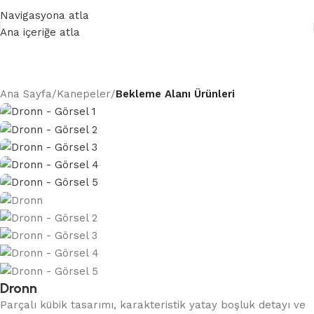
0 (232) 265 25 65
Navigasyona atla
Ana içeriğe atla
ışın
Konforlu ve şık çalışma alanları oluşturun
İş ve
Ana Sayfa
Kanepeler
Bekleme Alanı Ürünleri
Dronn
Parçalı kübik tasarımı, karakteristik yatay boşluk detayı ve