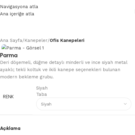
0 (232) 265 25 65
Navigasyona atla
Ana içeriğe atla
tanışın
Konforlu ve şık çalışma alanları oluşturun
İş
Ana Sayfa
Kanepeler
Ofis Kanepeleri
Parma
Deri döşemeli, düğme detaylı minderli ve ince siyah metal
ayaklı; tekli koltuk ve ikili kanepe seçenekleri bulunan
modern bekleme grubu.
Siyah
Taba
RENK
Açıklama